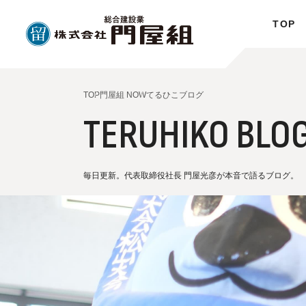
TOP
TOP
門屋組 NOW
てるひこブログ
TERUHIKO BLO
毎日更新。代表取締役社長 門屋光彦が本音で語るブログ。