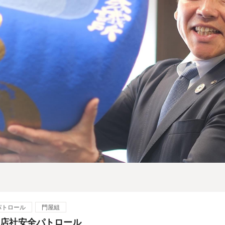
パトロール
門屋組
度店社安全パトロール