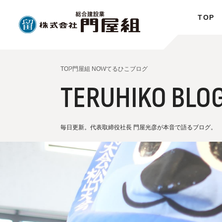
TOP
TOP
門屋組 NOW
てるひこブログ
TERUHIKO BLO
毎日更新。代表取締役社長 門屋光彦が本音で語るブログ。