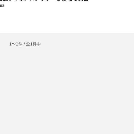
.03
1〜1件
全1件中