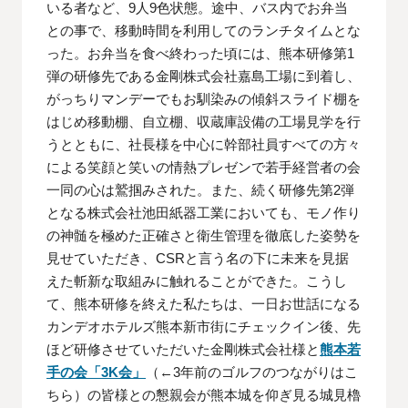
いる者など、9人9色状態。途中、バス内でお弁当
との事で、移動時間を利用してのランチタイムとな
った。お弁当を食べ終わった頃には、熊本研修第1
弾の研修先である金剛株式会社嘉島工場に到着し、
がっちりマンデーでもお馴染みの傾斜スライド棚を
はじめ移動棚、自立棚、収蔵庫設備の工場見学を行
うとともに、社長様を中心に幹部社員すべての方々
による笑顔と笑いの情熱プレゼンで若手経営者の会
一同の心は鷲掴みされた。また、続く研修先第2弾
となる株式会社池田紙器工業においても、モノ作り
の神髄を極めた正確さと衛生管理を徹底した姿勢を
見せていただき、CSRと言う名の下に未来を見据
えた斬新な取組みに触れることができた。こうし
て、熊本研修を終えた私たちは、一日お世話になる
カンデオホテルズ熊本新市街にチェックイン後、先
ほど研修させていただいた金剛株式会社様と
熊本若
手の会「3K会」
（←3年前のゴルフのつながりはこ
ちら）の皆様との懇親会が熊本城を仰ぎ見る城見櫓