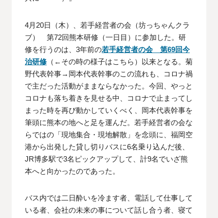
4月20日（木）、若手経営者の会（坊っちゃんクラ
ブ） 第72回熊本研修（一日目）に参加した。研
修を行うのは、3年前の
若手経営者の会 第69回今
治研修
（←その時の様子はこちら）以来となる。菊
野代表幹事→岡本代表幹事のこの流れも、コロナ禍
で主だった活動がままならなかった。今回、やっと
コロナも落ち着きを見せる中、コロナで止まってし
まった時を再び動かしていくべく、岡本代表幹事を
筆頭に熊本の地へと足を運んだ。若手経営者の会な
らではの「現地集合・現地解散」を念頭に、福岡空
港から出発した貸し切りバスに6名乗り込んだ後、
JR博多駅で3名ピックアップして、計9名でいざ熊
本へと向かったのであった。
バス内では二日酔いを冷ます者、電話して仕事して
いる者、会社の未来の事について話し合う者、寝て