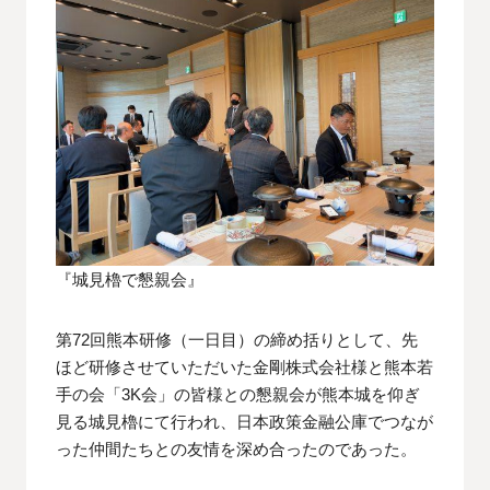
『城見櫓で懇親会』
第72回熊本研修（一日目）の締め括りとして、先
ほど研修させていただいた金剛株式会社様と熊本若
手の会「3K会」の皆様との懇親会が熊本城を仰ぎ
見る城見櫓にて行われ、日本政策金融公庫でつなが
った仲間たちとの友情を深め合ったのであった。