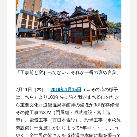
『工事前と変わってない←それが一番の褒め言葉』
7月11日（木）、
2019年1月15日
（←その時の様子
はこちら）より100年先に誇る我がまち松山のたか
ら重要文化財道後温泉本館神の湯ほか3棟保存修理
その他工事の3JV（門屋組・成武建設・富士造
型）、電気工事（西日本電設）、設備工事（重松兄
弟設備）一丸施工がはじまって5年半・・・。よう
やく、全世界の皆さんを道後温泉本館に胸を張って