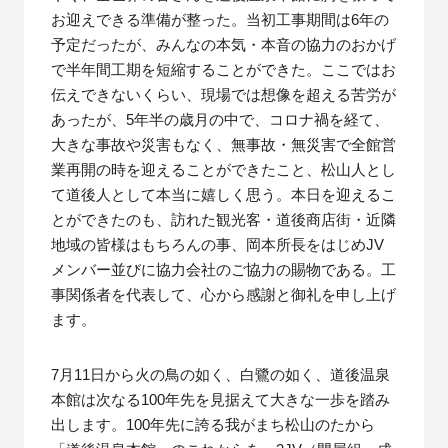
お迎えできる準備が整った。当初工事期間は6年の
予定だったが、みんなの本気・本音の協力のおかげ
で半年間工期を短縮することができた。ここではお
伝えできないくらい、現場では想像を超える苦労が
あったが、5年半の歳月の中で、コロナ禍を経て、
大きな事故や災害もなく、無事故・無災害で全館営
業再開の時を迎えることができたこと、松山人とし
て道後人として本当に嬉しく思う。本日を迎えるこ
とができたのも、訪れた観光客・道後商店街・近隣
地域の皆様はもちろんの事、岡本所長をはじめJV
メンバー並びに協力会社のご協力の賜物である。工
事関係者を代表して、心から感謝と御礼を申し上げ
ます。
7月11日から火の鳥の如く、白鷺の如く、道後温泉
本館は次なる100年先を見据えて大きな一歩を踏み
出します。100年先に誇る我がまち松山のたから