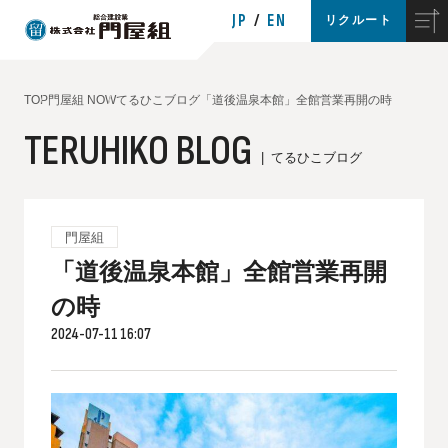
JP
EN
リクルート
TOP
門屋組 NOW
てるひこブログ
「道後温泉本館」全館営業再開の時
TERUHIKO BLOG
てるひこブログ
門屋組
「道後温泉本館」全館営業再開
の時
2024-07-11 16:07