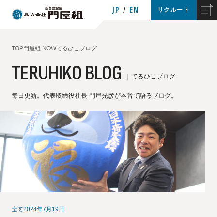
JP
EN
リクルート
TOP
門屋組 NOW
てるひこブログ
TERUHIKO BLOG
てるひこブログ
毎日更新。代表取締役社長 門屋光彦が本音で語るブログ。
全て
2024年7月19日