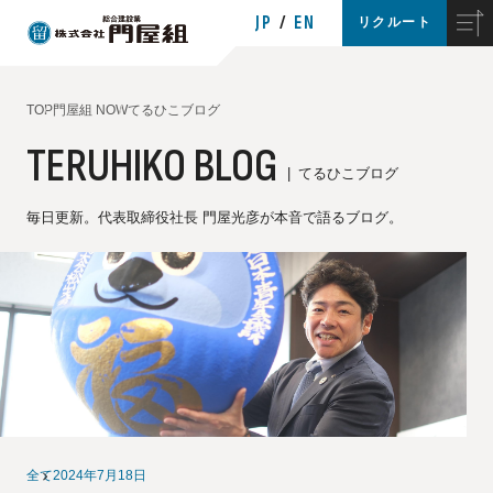
JP
EN
リクルート
TOP
門屋組 NOW
てるひこブログ
TERUHIKO BLOG
てるひこブログ
毎日更新。代表取締役社長 門屋光彦が本音で語るブログ。
全て
2024年7月18日