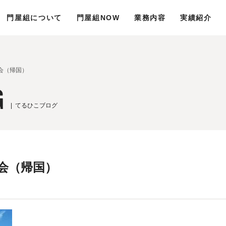
門屋組について
門屋組NOW
業務内容
実績紹介
大会（帰国）
G
てるひこブログ
雄大会（帰国）