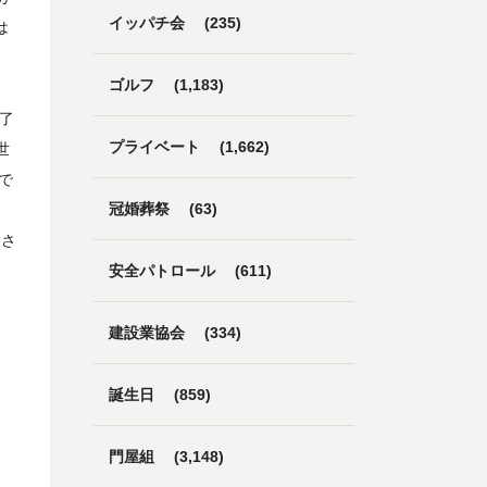
イッパチ会
(235)
は
ゴルフ
(1,183)
完了
プライベート
(1,662)
世
で
冠婚葬祭
(63)
播さ
安全パトロール
(611)
建設業協会
(334)
誕生日
(859)
門屋組
(3,148)