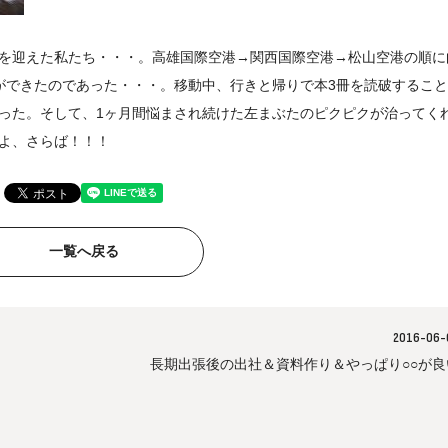
を迎えた私たち・・・。高雄国際空港→関西国際空港→松山空港の順に
ができたのであった・・・。移動中、行きと帰りで本3冊を読破するこ
った。そして、1ヶ月間悩まされ続けた左まぶたのピクピクが治ってく
よ、さらば！！！
一覧へ戻る
2016-06-
長期出張後の出社＆資料作り＆やっぱり○○が良