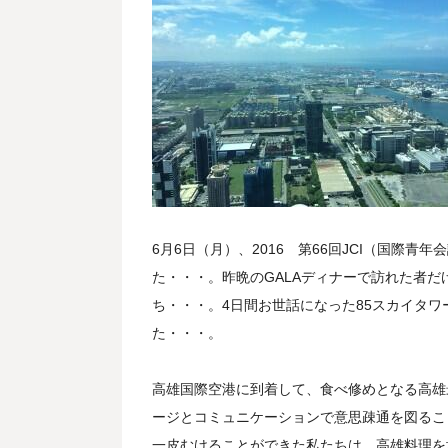
6月6日（月）、2016 第66回JCI（国際
た・・・。昨晩のGALAディナーで訪れた者
ち・・・。4日間お世話になった85スカイタ
た・・・。
高雄国際空港に到着して、食べ修めとなる高雄
ージとコミュニケーションで意思疎通を図るこ
一皮むけることができた私たちは、高雄料理を