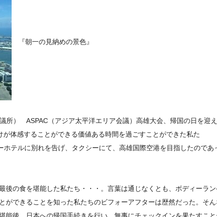
『朝一の見納めの景色』
青年会議所） ASPAC（アジア太平洋エリア会議）高雄大会、帰国の日を迎
だけが体感することができる価値ある時間を過ごすことができた私た
ワーホテルに別れを告げ、タクシーにて、高雄国際空港を目指したのであ
最後の食を堪能した私たち・・・。言葉は通じなくとも、ボディーラン
とができることを知った私たちのビフォーアフターは歴然だった。そん
堪能後、日本への帰国手続きを行い、無事にチェックインを果たすこと