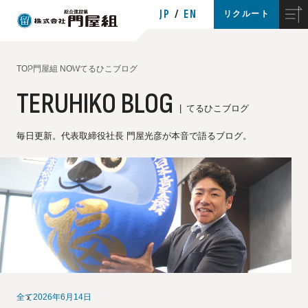
JP
EN
リクルート
TOP
門屋組 NOW
てるひこブログ
TERUHIKO BLOG
てるひこブログ
毎日更新。代表取締役社長 門屋光彦が本音で語るブログ。
全て
2026年6月14日