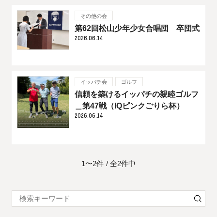
その他の会
第62回松山少年少女合唱団 卒団式
2026.06.14
イッパチ会
ゴルフ
信頼を築けるイッパチの親睦ゴルフ
＿第47戦（IQピンクごりら杯）
2026.06.14
1〜2件
全2件中