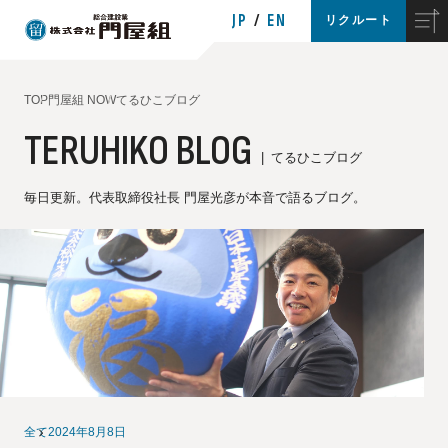
JP
EN
リクルート
TOP
門屋組 NOW
てるひこブログ
TERUHIKO BLOG
てるひこブログ
毎日更新。代表取締役社長 門屋光彦が本音で語るブログ。
全て
2024年8月8日