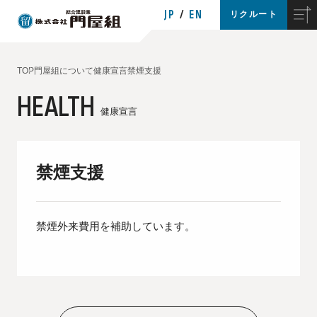
JP
EN
リクルート
TOP
門屋組について
健康宣言
禁煙支援
HEALTH
健康宣言
禁煙支援
禁煙外来費用を補助しています。