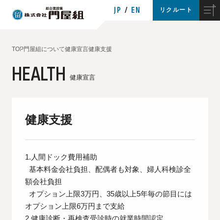
JP
EN
リクルート
TOP
門屋組について
健康宣言
健康支援
HEALTH
健康宣言
健康支援
1.人間ドック費用補助
基本料金会社負担、配偶者も対象、婦人科検診全
額会社負担
オプション上限3万円、35歳以上5年毎の節目には
オプション上限6万円まで支給
2.健康診断・再検査受診時の就業時間認定