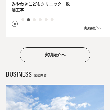
みやわきこどもクリニック 改
装工事
1
2
3
4
5
6
実績紹介へ
実績紹介へ
BUSINESS
業務内容