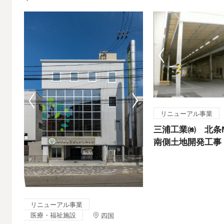
Next
Previous
Previous
Next
リニューアル事業
工事
三浦工業㈱ 北条M
南側土地開発工事
リニューアル事業
医療・福祉施設
四国