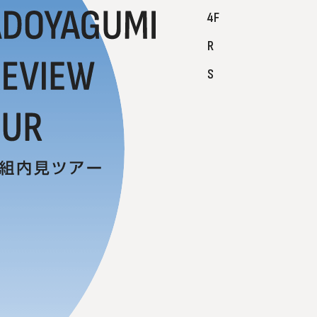
4F
R
S