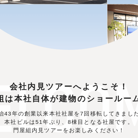
ELCOM
会社内見ツアーへようこそ！
組は本社自体が
建物のショールー
治43年の創業以来本社社屋を
7回移転してきまし
本社ビルは51年ぶり、8棟目となる社屋です。
門屋組内見ツアーをお楽しみください！