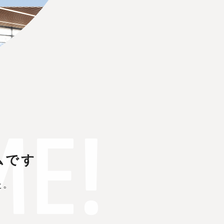
E!
ムです
た。