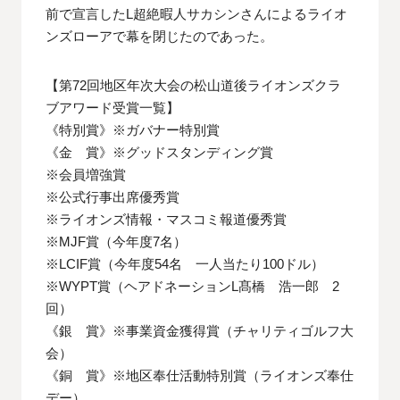
前で宣言したL超絶暇人サカシンさんによるライオ
ンズローアで幕を閉じたのであった。
【第72回地区年次大会の松山道後ライオンズクラ
ブアワード受賞一覧】
《特別賞》※ガバナー特別賞
《金 賞》※グッドスタンディング賞
※会員増強賞
※公式行事出席優秀賞
※ライオンズ情報・マスコミ報道優秀賞
※MJF賞（今年度7名）
※LCIF賞（今年度54名 一人当たり100ドル）
※WYPT賞（ヘアドネーションL髙橋 浩一郎 2
回）
《銀 賞》※事業資金獲得賞（チャリティゴルフ大
会）
《銅 賞》※地区奉仕活動特別賞（ライオンズ奉仕
デー）