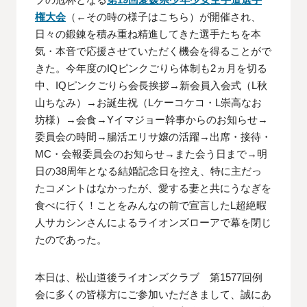
権大会
（←その時の様子はこちら）が開催され、
日々の鍛錬を積み重ね精進してきた選手たちを本
気・本音で応援させていただく機会を得ることがで
きた。今年度のIQピンクごりら体制も2ヵ月を切る
中、IQピンクごりら会長挨拶→新会員入会式（L秋
山ちなみ）→お誕生祝（Lケーコケコ・L崇高なお
坊様）→会食→Yイマジョー幹事からのお知らせ→
委員会の時間→腸活エリサ嬢の活躍→出席・接待・
MC・会報委員会のお知らせ→また会う日まで→明
日の38周年となる結婚記念日を控え、特に主だっ
たコメントはなかったが、愛する妻と共にうなぎを
食べに行く！ことをみんなの前で宣言したL超絶暇
人サカシンさんによるライオンズローアで幕を閉じ
たのであった。
本日は、松山道後ライオンズクラブ 第1577回例
会に多くの皆様方にご参加いただきまして、誠にあ