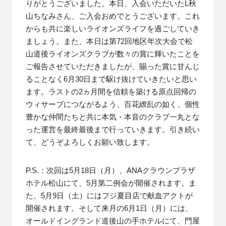
りがとうございました。本日、入会いただいたL秋
山ちなみさん、ご入会おめでとうございます。これ
からも共に楽しいライオンズライフを過ごしていき
ましょう。また、本日は第72回地区年次大会で松
山道後ライオンズクラブが数々の賞に輝いたことを
ご報告させていただきましたが、賜った賞に甘んじ
ることなく6月30日まで駆け抜けていきたいと思い
ます。ラストの2ヵ月間を信頼を築ける原点回帰の
ウィサーブにつながるよう、百花繚乱の如く、個性
豊かな仲間たちと共に本気・本音のクラブ一丸とな
った運営を最終最後まで行っていきます。引き続い
て、どうぞよろしくお願い致します。
P.S.：次回は5月18日（月）、ANAクラウンプラザ
ホテル松山にて、5月第二例会が開催されます。ま
た、5月9日（土）にはフジ夏目店で献血アクトが
開催されます。そして来月の6月1日（月）には、
オールドイングランド道後山の手ホテルにて、門屋