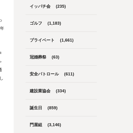
イッパチ会
(235)
っ
ゴルフ
(1,183)
1年
プライベート
(1,661)
申
冠婚葬祭
(63)
ゃ
通
安全パトロール
(611)
し
建設業協会
(334)
誕生日
(859)
門屋組
(3,146)