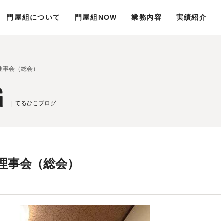
門屋組について
門屋組NOW
業務内容
実績紹介
理事会（総会）
G
てるひこブログ
理事会（総会）